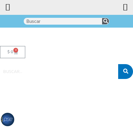
0
$
0