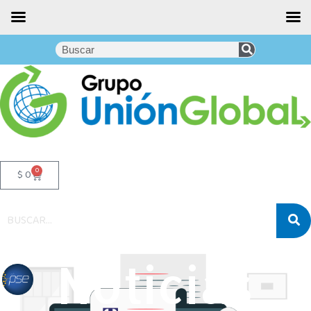
0
$
0
Noticias