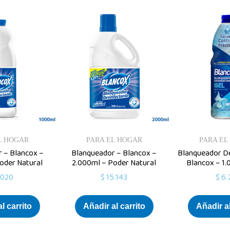
L HOGAR
PARA EL HOGAR
PARA EL
 – Blancox –
Blanqueador – Blancox –
Blanqueador De
oder Natural
2.000ml – Poder Natural
Blancox – 1.
.020
$
15.143
$
6.
l carrito
Añadir al carrito
Añadir al