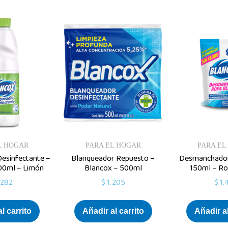
L HOGAR
PARA EL HOGAR
PARA EL
esinfectante –
Blanqueador Repuesto –
Desmanchador
00ml – Limón
Blancox – 500ml
150ml – Ro
.282
$
1.205
$
1.
l carrito
Añadir al carrito
Añadir al