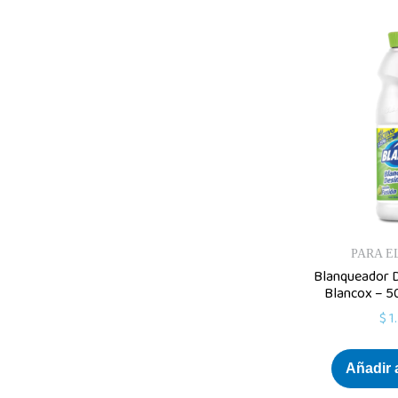
PARA E
Blanqueador D
Blancox – 5
$
1
Añadir a