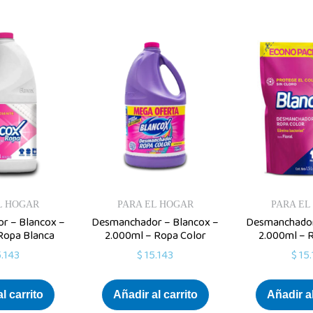
L HOGAR
PARA EL HOGAR
PARA EL
r – Blancox –
Desmanchador – Blancox –
Desmanchador
Ropa Blanca
2.000ml – Ropa Color
2.000ml – 
.143
$
15.143
$
15.
l carrito
Añadir al carrito
Añadir al