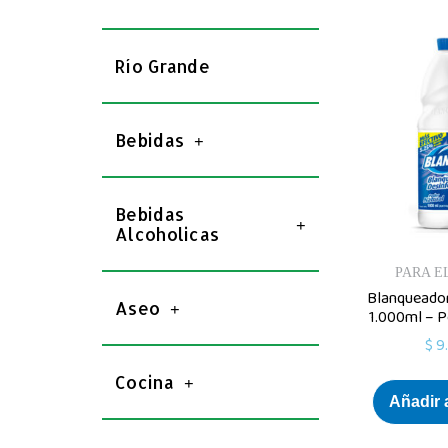
Río Grande
Bebidas
Bebidas
Alcoholicas
PARA E
Blanqueador
Aseo
1.000ml – P
$
9
Cocina
Añadir a