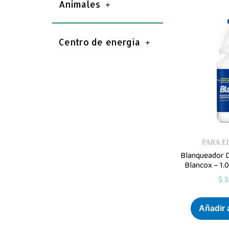
Animales
Centro de energía
PARA E
Blanqueador D
Blancox – 1.
$
3
Añadir a