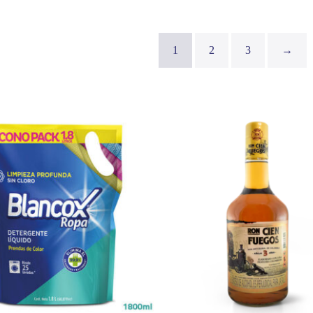
1
2
3
→