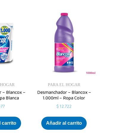
 HOGAR
PARA EL HOGAR
 – Blancox –
Desmanchador – Blancox –
pa Blanca
1.000ml – Ropa Color
477
$
12.722
 carrito
Añadir al carrito