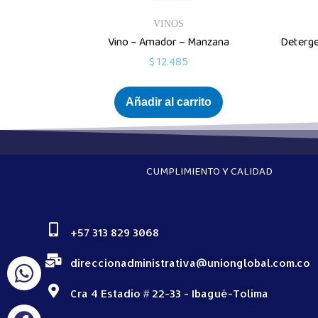
VINOS
Vino – Amador – Manzana
Deterge
$
12.485
Añadir al carrito
CUMPLIMIENTO Y CALIDAD
+57 313 829 3068
direccionadministrativa@unionglobal.com.co
Cra 4 Estadio # 22-33 - Ibagué-Tolima