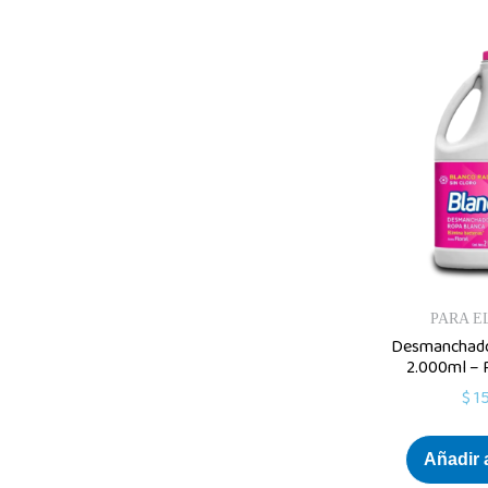
PARA E
Desmanchado
2.000ml – 
$
15
Añadir a