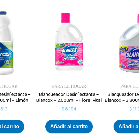
L HOGAR
PARA EL HOGAR
PARA EL
esinfectante –
Blanqueador Desinfectante –
Blanqueador De
000ml – Limón
Blancox – 2.000ml – Floral Vital
Blancox – 3.800m
.613
$
6.184
$
11.
l carrito
Añadir al carrito
Añadir al