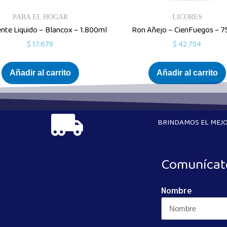
PARA EL HOGAR
LICORES
nte Liquido – Blancox – 1.800ml
Ron Añejo – CienFuegos – 
$
17.679
$
42.754
Añadir al carrito
Añadir al carrito
BRINDAMOS EL MEJO
Comunícat
Nombre