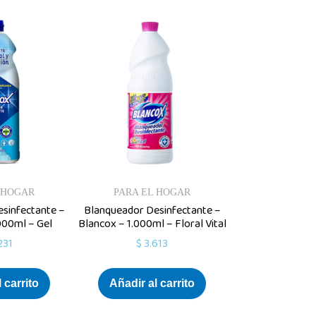
 HOGAR
PARA EL HOGAR
sinfectante –
Blanqueador Desinfectante –
000ml – Gel
Blancox – 1.000ml – Floral Vital
231
$
3.613
 carrito
Añadir al carrito