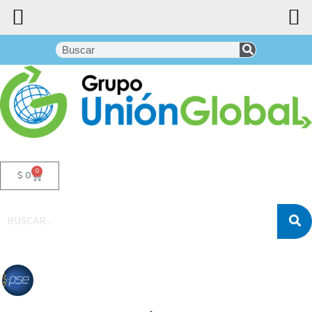
0
$
0