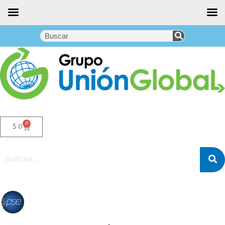
0
$
0