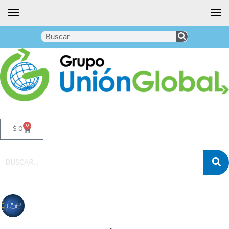
0
$
0