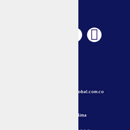
ESPONJAS
TOALLAS
PARA
MANOS
PALILLOS
FÓSFOROS
Y
MECHERAS
Animales
+57 313 829 3068
MASCOTAS
GANADERÍA
Centro de
direccionadministrativa@unionglobal.com.co
energía
VELAS Y
VELONES
Cra 4 Estadio # 22-33 - Ibagué-Tolima
BOMBILLOS
BOLSAS