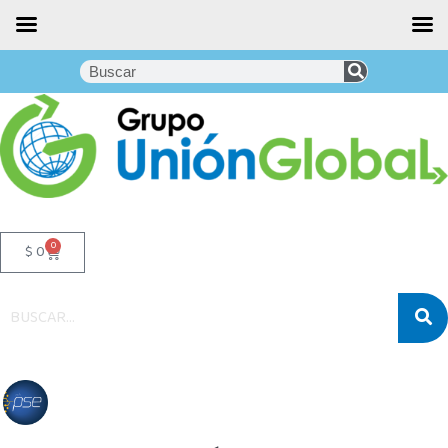
0
$
0