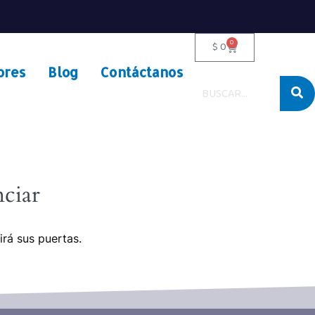
0
$
0
ores
Blog
Contáctanos
ciar
irá sus puertas.