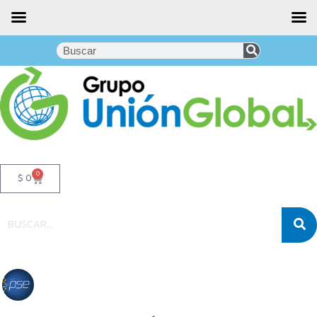
0
$
0