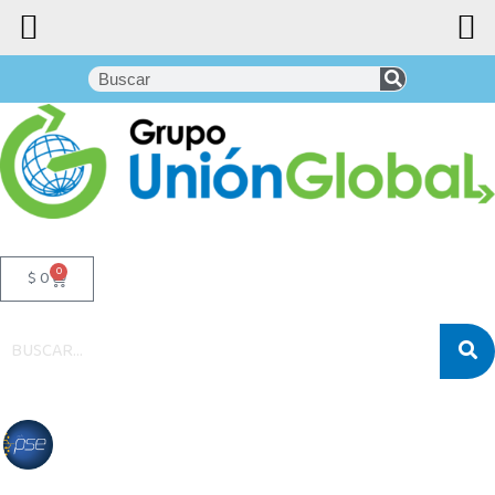
0
$
0