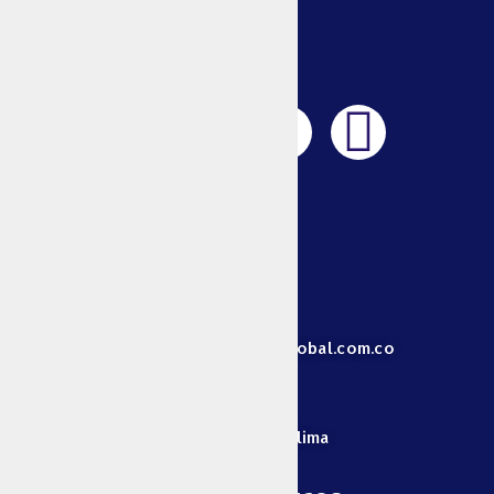
ESPONJAS
TOALLAS
PARA
MANOS
PALILLOS
FÓSFOROS
Y
MECHERAS
Animales
+57 313 829 3068
MASCOTAS
GANADERÍA
Centro de
direccionadministrativa@unionglobal.com.co
energía
VELAS Y
VELONES
Cra 4 Estadio # 22-33 - Ibagué-Tolima
BOMBILLOS
BOLSAS