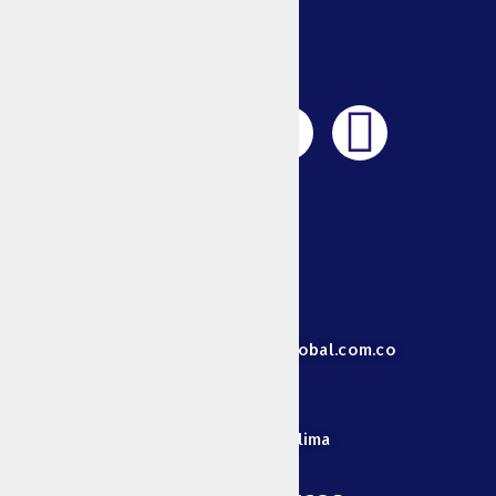
ESPONJAS
TOALLAS
PARA
MANOS
PALILLOS
FÓSFOROS
Y
MECHERAS
Animales
+57 313 829 3068
MASCOTAS
GANADERÍA
Centro de
direccionadministrativa@unionglobal.com.co
energía
VELAS Y
VELONES
Cra 4 Estadio # 22-33 - Ibagué-Tolima
BOMBILLOS
BOLSAS