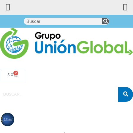
0
$
0