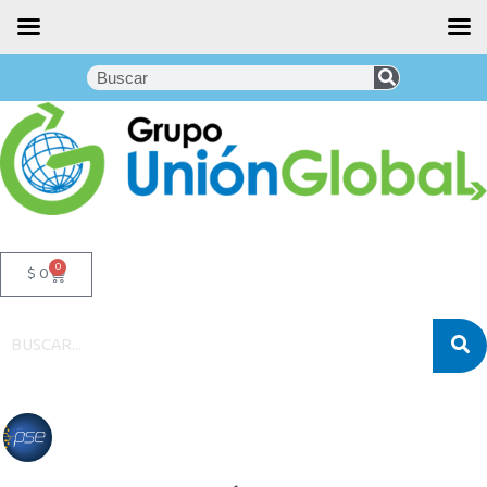
0
$
0