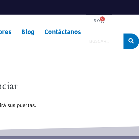
0
$
0
ores
Blog
Contáctanos
ciar
irá sus puertas.