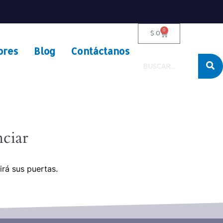
0
$
0
ores
Blog
Contáctanos
ciar
irá sus puertas.