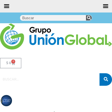
0
$
0