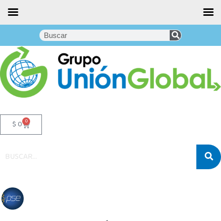
0
$
0