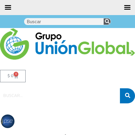
0
$
0