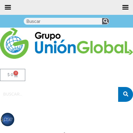
0
$
0