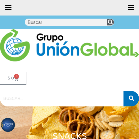
0
$
0
SNACKS
SNACKS