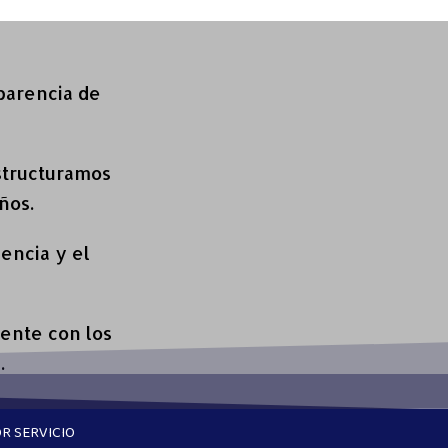
sparencia de
structuramos
ños.
encia y el
ente con los
.
R SERVICIO