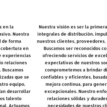
 en la
Nuestra visión es ser la primer
sivo. Nuestra
integrales de distribución, imp
d de forma
nuestros clientes, proveedores,
 cobertura en
Buscamos ser reconocidos com
y experiencias
ofreciendo servicios de exce
do relaciones
expectativas de nuestros so
o. Buscamos
comprometemos a brindar dis
izadas que se
confiables y eficientes, basada
stro equipo,
mejora continua, para gener
n desarrollar
excepcionales. Nuestro enfo
os talento
relaciones sólidas y durade
onal. Actuamos
necesidades de nuestros cl