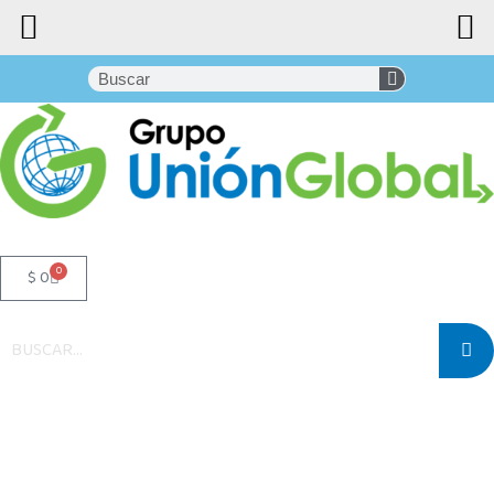
0
$
0