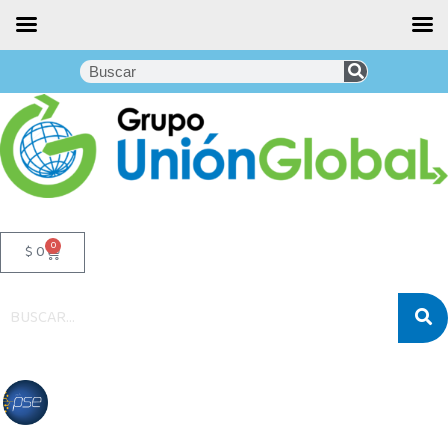
0
$
0
Noticias