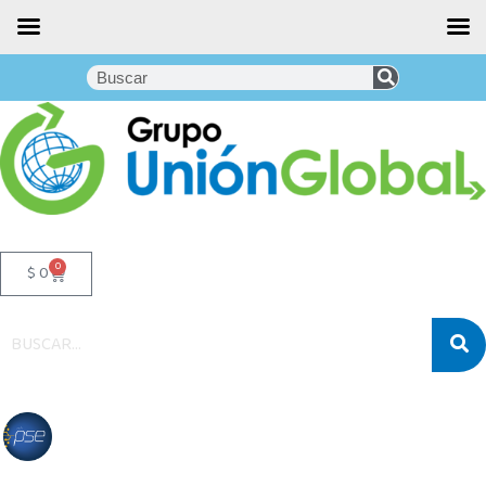
0
$
0
Noticias