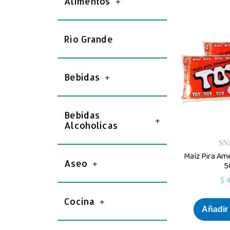
Alimentos
Río Grande
Bebidas
Bebidas
Alcoholicas
SN
Maíz Pira Am
Aseo
5
$
4
Cocina
Añadir 