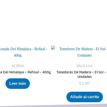
ALIÑOS
PALILLOS
a Del Himalaya – Refisal – 400g
Tenedores De Madera – El Sol –
Unidades
$
2.317
Leer más
Añadir al carrito