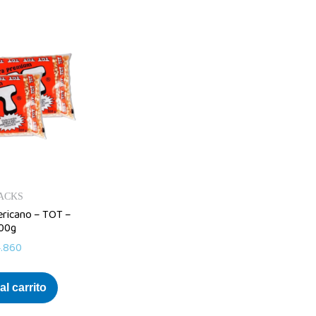
ACKS
ericano – TOT –
00g
.860
al carrito