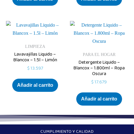
LIMPIEZA
Lavavajillas Liquido –
PARA EL HOGAR
Blancox – 1.5l – Limón
Detergente Liquido –
Blancox – 1.800ml – Ropa
$
13.597
Oscura
$
17.679
Añadir al carrito
Añadir al carrito
CUMPLIMIENTO Y CALIDAD