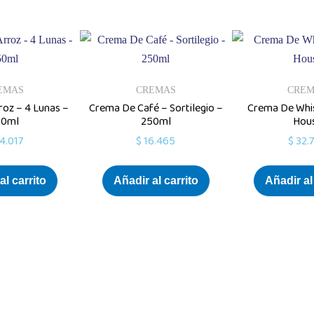
EMAS
CREMAS
CRE
oz – 4 Lunas –
Crema De Café – Sortilegio –
Crema De Whis
50ml
250ml
Hou
4.017
$
16.465
$
32.
al carrito
Añadir al carrito
Añadir al