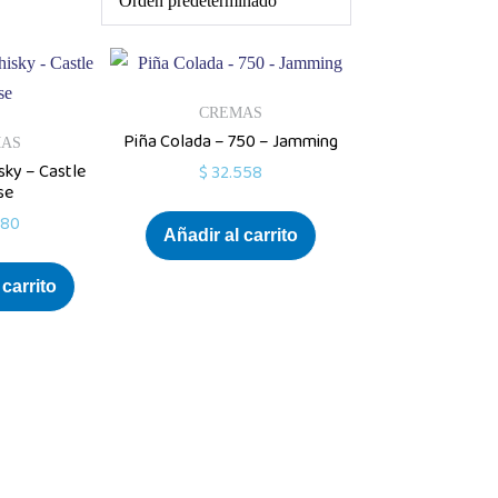
CREMAS
Piña Colada – 750 – Jamming
MAS
ky – Castle
$
32.558
se
780
Añadir al carrito
 carrito