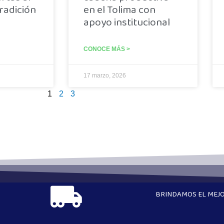
tradición
en el Tolima con
apoyo institucional
CONOCE MÁS >
17 marzo, 2026
1
2
3
BRINDAMOS EL MEJO