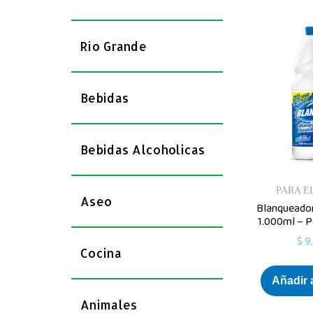
Río Grande
Bebidas
Bebidas Alcoholicas
PARA E
Aseo
Blanqueador
1.000ml – P
$
9
Cocina
Añadir a
Animales