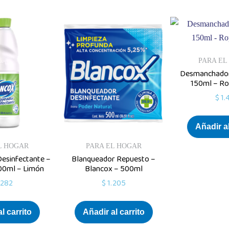
PARA EL
Desmanchador
150ml – Ro
$
1.
Añadir al
L HOGAR
PARA EL HOGAR
esinfectante –
Blanqueador Repuesto –
00ml – Limón
Blancox – 500ml
.282
$
1.205
l carrito
Añadir al carrito