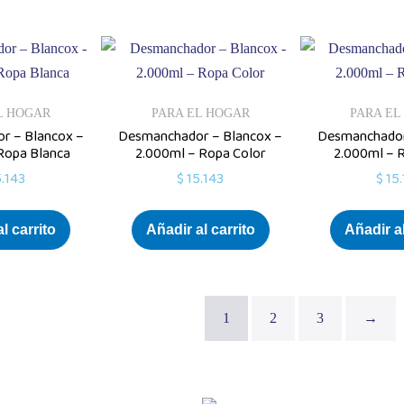
L HOGAR
PARA EL HOGAR
PARA EL
r – Blancox –
Desmanchador – Blancox –
Desmanchador
Ropa Blanca
2.000ml – Ropa Color
2.000ml – 
.143
$
15.143
$
15.
l carrito
Añadir al carrito
Añadir al
1
2
3
→