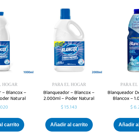
L HOGAR
PARA EL HOGAR
PARA EL
 – Blancox –
Blanqueador – Blancox –
Blanqueador De
oder Natural
2.000ml – Poder Natural
Blancox – 1.
.020
$
15.143
$
6.
l carrito
Añadir al carrito
Añadir al