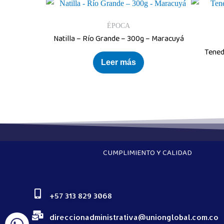
ÉPOCA
Natilla – Río Grande – 300g – Maracuyá
Tened
Leer más
CUMPLIMIENTO Y CALIDAD
+57 313 829 3068
direccionadministrativa@unionglobal.com.co