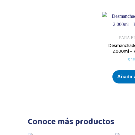
PARA E
Desmanchado
2.000ml – 
$
15
Añadir a
Conoce más productos