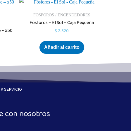
FOSFOROS / ENCENDEDORES
Fósforos – El Sol – Caja Pequeña
e – x50
$
2.320
Añadir al carrito
R SERVICIO
e con nosotros