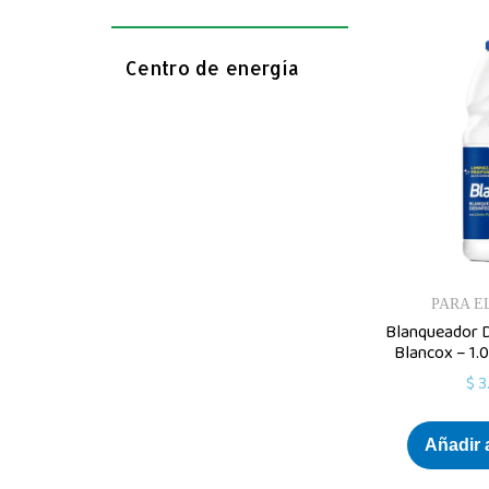
Centro de energía
PARA E
Blanqueador D
Blancox – 1.
$
3
Añadir a