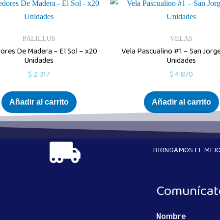
PALILLOS
VELAS
ores De Madera – El Sol – x20
Vela Pascualino #1 – San Jorg
Unidades
Unidades
$
2.317
$
4.870
Añadir al carrito
Añadir al carrito
BRINDAMOS EL MEJO
Comunícat
Nombre