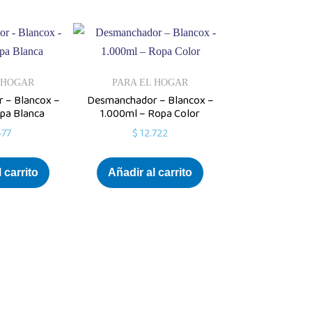
 HOGAR
PARA EL HOGAR
 – Blancox –
Desmanchador – Blancox –
pa Blanca
1.000ml – Ropa Color
477
$
12.722
 carrito
Añadir al carrito