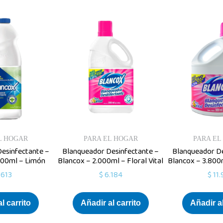
L HOGAR
PARA EL HOGAR
PARA EL
esinfectante –
Blanqueador Desinfectante –
Blanqueador De
000ml – Limón
Blancox – 2.000ml – Floral Vital
Blancox – 3.800m
.613
$
6.184
$
11.
l carrito
Añadir al carrito
Añadir al