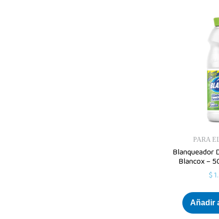
PARA E
Blanqueador D
Blancox – 5
$
1
Añadir a