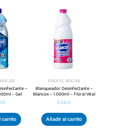
 HOGAR
PARA EL HOGAR
sinfectante –
Blanqueador Desinfectante –
000ml – Gel
Blancox – 1.000ml – Floral Vital
231
$
3.613
 carrito
Añadir al carrito