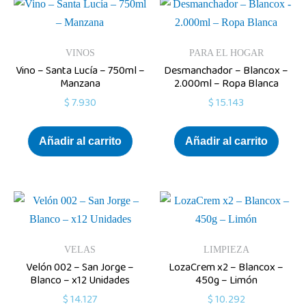
VINOS
PARA EL HOGAR
Vino – Santa Lucía – 750ml –
Desmanchador – Blancox –
Manzana
2.000ml – Ropa Blanca
$
7.930
$
15.143
Añadir al carrito
Añadir al carrito
VELAS
LIMPIEZA
Velón 002 – San Jorge –
LozaCrem x2 – Blancox –
Blanco – x12 Unidades
450g – Limón
$
14.127
$
10.292