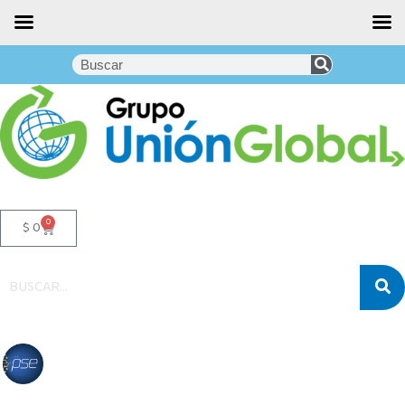
0
$
0
Misión y Visión