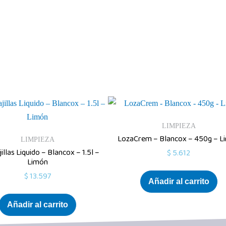
LIMPIEZA
LozaCrem – Blancox – 450g – L
LIMPIEZA
illas Liquido – Blancox – 1.5l –
$
5.612
Limón
$
13.597
Añadir al carrito
Añadir al carrito