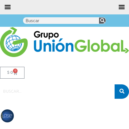
0
$
0