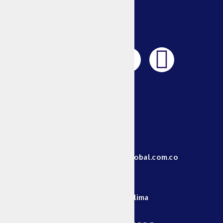
ESPONJAS
TOALLAS
PARA
MANOS
PALILLOS
FÓSFOROS
Y
MECHERAS
Animales
+57 313 829 3068
MASCOTAS
GANADERÍA
Centro de
direccionadministrativa@unionglobal.com.co
energía
VELAS Y
VELONES
Cra 4 Estadio # 22-33 - Ibagué-Tolima
BOMBILLOS
BOLSAS