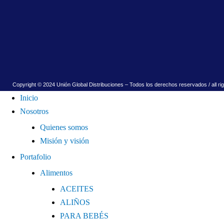
Copyright © 2024 Unión Global Distribuciones – Todos los derechos reservados / all ri
Inicio
Nosotros
Quienes somos
Misión y visión
Portafolio
Alimentos
ACEITES
ALIÑOS
PARA BEBÉS