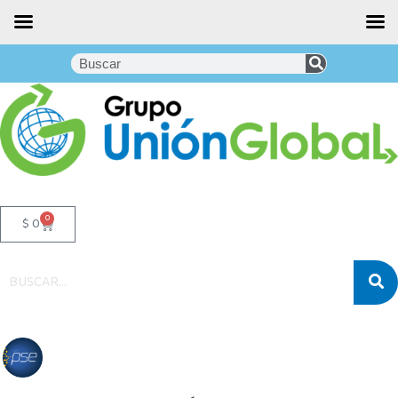
0
$
0