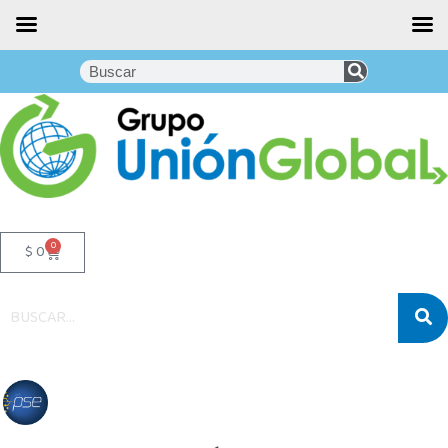
0
$
0