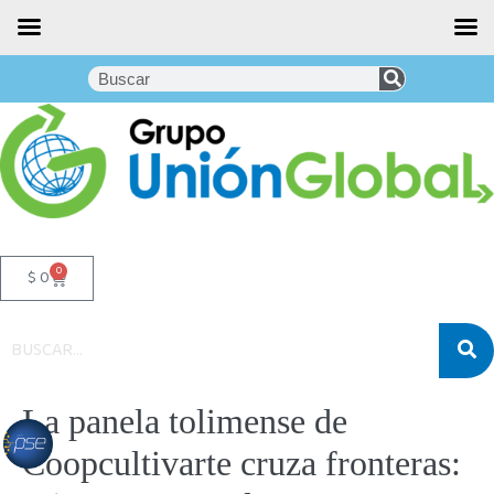
0
$
0
La panela tolimense de
Coopcultivarte cruza fronteras: