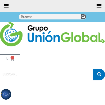
0
$
0