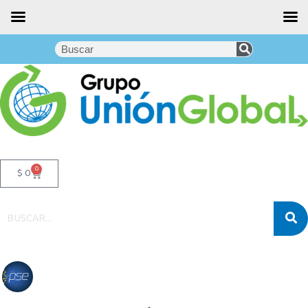
0
$
0