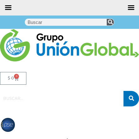
0
$
0