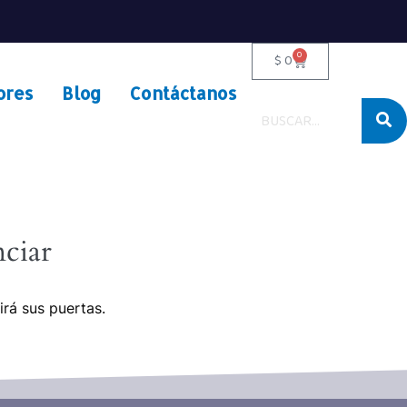
0
$
0
ores
Blog
Contáctanos
ciar
irá sus puertas.