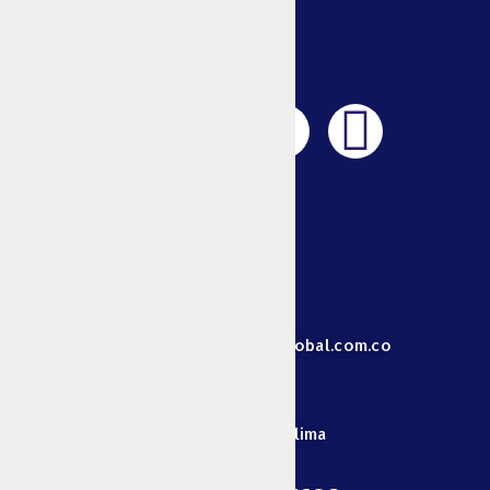
ESPONJAS
TOALLAS
PARA
MANOS
PALILLOS
FÓSFOROS
Y
MECHERAS
Animales
+57 313 829 3068
MASCOTAS
GANADERÍA
Centro de
direccionadministrativa@unionglobal.com.co
energía
VELAS Y
VELONES
Cra 4 Estadio # 22-33 - Ibagué-Tolima
BOMBILLOS
BOLSAS