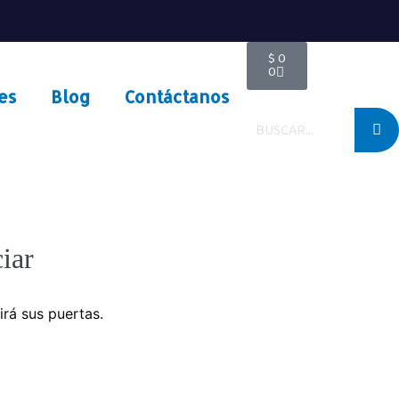
$
0
0
es
Blog
Contáctanos
iar
irá sus puertas.