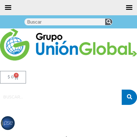
0
$
0