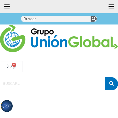
0
$
0