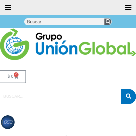
0
$
0