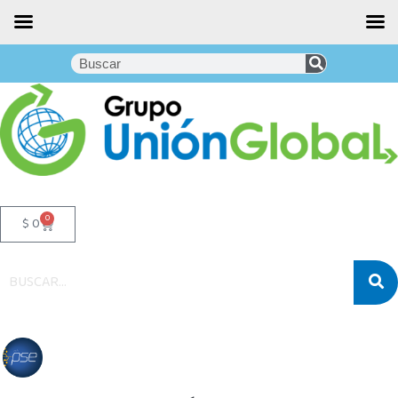
0
$
0